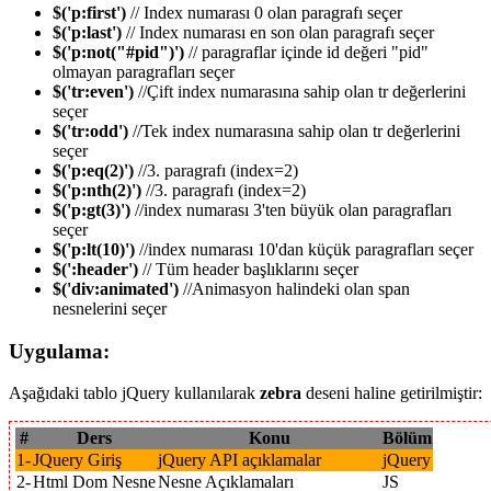
$('p:first')
// Index numarası 0 olan paragrafı seçer
$('p:last')
// Index numarası en son olan paragrafı seçer
$('p:not("#pid")')
// paragraflar içinde id değeri "pid"
olmayan paragrafları seçer
$('tr:even')
//Çift index numarasına sahip olan tr değerlerini
seçer
$('tr:odd')
//Tek index numarasına sahip olan tr değerlerini
seçer
$('p:eq(2)')
//3. paragrafı (index=2)
$('p:nth(2)')
//3. paragrafı (index=2)
$('p:gt(3)')
//index numarası 3'ten büyük olan paragrafları
seçer
$('p:lt(10)')
//index numarası 10'dan küçük paragrafları seçer
$(':header')
// Tüm header başlıklarını seçer
$('div:animated')
//Animasyon halindeki olan span
nesnelerini seçer
Uygulama:
Aşağıdaki tablo jQuery kullanılarak
zebra
deseni haline getirilmiştir:
#
Ders
Konu
Bölüm
1-
JQuery Giriş
jQuery API açıklamalar
jQuery
2-
Html Dom Nesne
Nesne Açıklamaları
JS