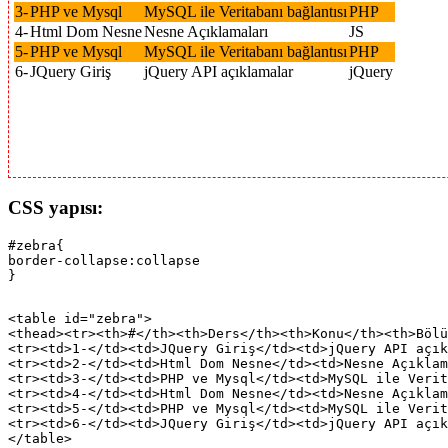
3-
PHP ve Mysql
MySQL ile Veritabanı bağlantısı
PHP
4-
Html Dom Nesne
Nesne Açıklamaları
JS
5-
PHP ve Mysql
MySQL ile Veritabanı bağlantısı
PHP
6-
JQuery Giriş
jQuery API açıklamalar
jQuery
CSS yapısı:
#zebra{

border-collapse:collapse

<table id="zebra">

<thead><tr><th>#</th><th>Ders</th><th>Konu</th><th>Bölü
<tr><td>1-</td><td>JQuery Giriş</td><td>jQuery API açık
<tr><td>2-</td><td>Html Dom Nesne</td><td>Nesne Açıklam
<tr><td>3-</td><td>PHP ve Mysql</td><td>MySQL ile Verit
<tr><td>4-</td><td>Html Dom Nesne</td><td>Nesne Açıklam
<tr><td>5-</td><td>PHP ve Mysql</td><td>MySQL ile Verit
<tr><td>6-</td><td>JQuery Giriş</td><td>jQuery API açık