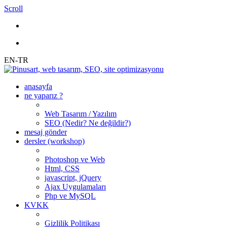
Scroll
EN-TR
anasayfa
ne yaparız ?
Web Tasarım / Yazılım
SEO (Nedir? Ne değildir?)
mesaj gönder
dersler (workshop)
Photoshop ve Web
Html, CSS
javascript, jQuery
Ajax Uygulamaları
Php ve MySQL
KVKK
Gizlilik Politikası