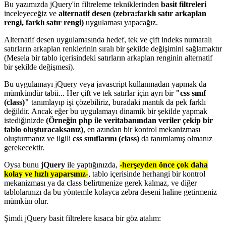
Bu yazımızda jQuery'in filtreleme tekniklerinden
basit filtreleri
inceleyeceğiz ve
alternatif desen (zebra:farklı satır arkaplan
rengi, farklı satır rengi)
uygulaması yapacağız.
Alternatif desen uygulamasında hedef, tek ve çift indeks numaralı
satırların arkaplan renklerinin sıralı bir şekilde değişimini sağlamaktır
(Mesela bir tablo içerisindeki satırların arkaplan renginin alternatif
bir şekilde değişmesi).
Bu uygulamayı jQuery veya javascript kullanmadan yapmak da
mümkündür tabii... Her çift ve tek satırlar için ayrı bir
"css sınıf
(class)"
tanımlayıp işi çözebiliriz, buradaki mantık da pek farklı
değildir. Ancak eğer bu uygulamayı dinamik bir şekilde yapmak
istediğinizde
(Örneğin php ile veritabanından veriler çekip bir
tablo oluşturacaksanız)
, en azından bir kontrol mekanizması
oluşturmanız ve ilgili
css sınıflarını (class)
da tanımlamış olmanız
gerekecektir.
Oysa bunu
jQuery
ile yaptığınızda,
-herşeyden önce çok daha
kolay ve hızlı yaparsınız-
, tablo içerisinde herhangi bir kontrol
mekanizması ya da class belirtmenize gerek kalmaz, ve diğer
tablolarınızı da bu yöntemle kolayca zebra deseni haline getirmeniz
mümkün olur.
Şimdi jQuery basit filtrelere kısaca bir göz atalım: