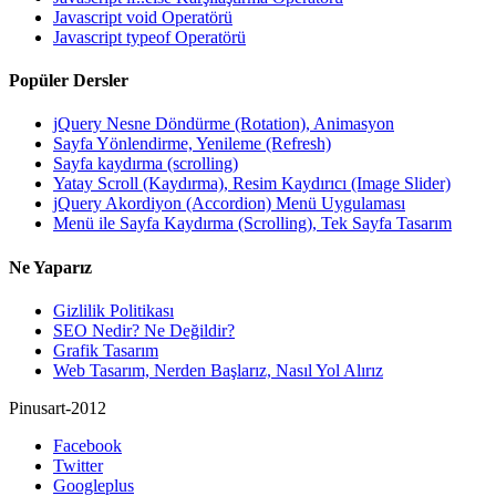
Javascript void Operatörü
Javascript typeof Operatörü
Popüler Dersler
jQuery Nesne Döndürme (Rotation), Animasyon
Sayfa Yönlendirme, Yenileme (Refresh)
Sayfa kaydırma (scrolling)
Yatay Scroll (Kaydırma), Resim Kaydırıcı (Image Slider)
jQuery Akordiyon (Accordion) Menü Uygulaması
Menü ile Sayfa Kaydırma (Scrolling), Tek Sayfa Tasarım
Ne Yaparız
Gizlilik Politikası
SEO Nedir? Ne Değildir?
Grafik Tasarım
Web Tasarım, Nerden Başlarız, Nasıl Yol Alırız
Pinusart-2012
Facebook
Twitter
Googleplus