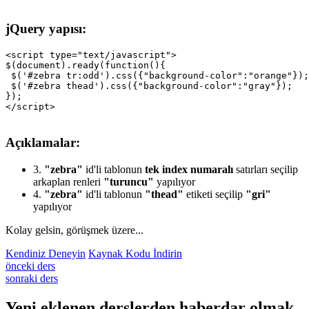
jQuery yapısı:
<script type="text/javascript">

$(document).ready(function(){

 $('#zebra tr:odd').css({"background-color":"orange"});

 $('#zebra thead').css({"background-color":"gray"});

});

Açıklamalar:
3.
"zebra"
id'li tablonun
tek index numaralı
satırları seçilip
arkaplan renleri
"turuncu"
yapılıyor
4.
"zebra"
id'li tablonun
"thead"
etiketi seçilip
"gri"
yapılıyor
Kolay gelsin, görüşmek üzere...
Kendiniz Deneyin
Kaynak Kodu İndirin
önceki ders
sonraki ders
Yeni eklenen derslerden
haberdar
olmak