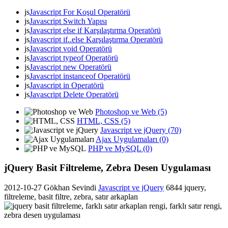
js
Javascript For Koşul Operatörü
js
Javascript Switch Yapısı
js
Javascript else if Karşılaştırma Operatörü
js
Javascript if..else Karşılaştırma Operatörü
js
Javascript void Operatörü
js
Javascript typeof Operatörü
js
Javascript new Operatörü
js
Javascript instanceof Operatörü
js
Javascript in Operatörü
js
Javascript Delete Operatörü
Photoshop ve Web (5)
HTML, CSS (5)
Javascript ve jQuery (70)
Ajax Uygulamaları (0)
PHP ve MySQL (0)
jQuery Basit Filtreleme, Zebra Desen Uygulaması
2012-10-27
Gökhan Sevindi
Javascript ve jQuery
6844
jquery,
filtreleme, basit filtre, zebra, satır arkaplan