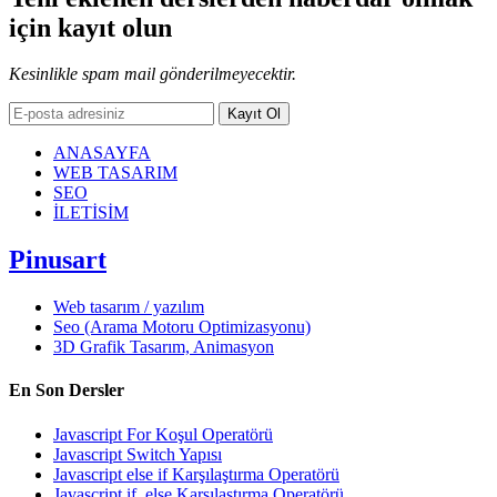
için kayıt olun
Kesinlikle spam mail gönderilmeyecektir.
Kayıt Ol
ANASAYFA
WEB TASARIM
SEO
İLETİSİM
Pinusart
Web tasarım / yazılım
Seo (Arama Motoru Optimizasyonu)
3D Grafik Tasarım, Animasyon
En Son Dersler
Javascript For Koşul Operatörü
Javascript Switch Yapısı
Javascript else if Karşılaştırma Operatörü
Javascript if..else Karşılaştırma Operatörü