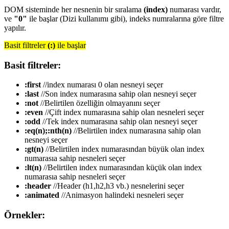
DOM sisteminde her nesnenin bir sıralama
(index)
numarası vardır,
ve
"0"
ile başlar (Dizi kullanımı gibi), indeks numralarına göre filtre
yapılır.
Basit filtreler
(:)
ile başlar
Basit filtreler:
:first
//index numarası 0 olan nesneyi seçer
:last
//Son index numarasına sahip olan nesneyi seçer
:not
//Belirtilen özelliğin olmayanını seçer
:even
//Çift index numarasına sahip olan nesneleri seçer
:odd
//Tek index numarasına sahip olan nesneyi seçer
:eq(n);:nth(n)
//Belirtilen index numarasına sahip olan
nesneyi seçer
:gt(n)
//Belirtilen index numarasından büyük olan index
numarasıa sahip nesneleri seçer
:lt(n)
//Belirtilen index numarasından küçük olan index
numarasıa sahip nesneleri seçer
:header
//Header (h1,h2,h3 vb.) nesnelerini seçer
:animated
//Animasyon halindeki nesneleri seçer
Örnekler: