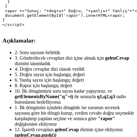
  }

 }

 rapor +="Sonuç: "+dogru+" Doğru, "+yanlis+" Yanlış"+"<
 document.getElementById('rapor').innerHTML=rapor;

}

Açıklamalar:
2.
Soru sayısını belirttik
3.
Gönderilecek cevapları dizi içine almak için
gelenCevap
dizinini tanımladık
4.
Doğru cevaplar dizi olarak verildi
5.
Doğru sayısı için başlangıç değeri
6.
Yanlış sayısı için başlangıç değeri
8.
Rapor için başlangıç değeri
10.
İlk döngümüzü soru sayısı kadar yapıyoruz, ve
getElementsByName("q"+i)
ile sırasıyla
q1,q2,q3
radio
butonlarını hedefliyoruz
1.
İlk döngünün içindeki döngüde ise sorunun secenek
sayısına göre bir döngü kurup, verilen cevabı doğru seçenekle
karşılaştırıp yapılan seçime ve sonuca göre
"rapor"
değişkenine ekliyoruz
12.
İşaretli cevapları
gelenCevap
dizinin içine ekliyoruz
(gelenCevap.push())