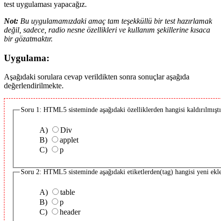
test uygulaması yapacağız.
Not:
Bu uygulamamızdaki amaç tam teşekküllü bir test hazırlamak
değil, sadece, radio nesne özellikleri ve kullanım şekillerine kısaca
bir gözatmaktır.
Uygulama:
Aşağıdaki sorulara cevap verildikten sonra sonuçlar aşağıda
değerlendirilmekte.
Soru 1: HTML5 sisteminde aşağıdaki özelliklerden hangisi kaldırılmıştı
A)
Div
B)
applet
C)
p
Soru 2: HTML5 sisteminde aşağıdaki etiketlerden(tag) hangisi yeni ekl
A)
table
B)
p
C)
header