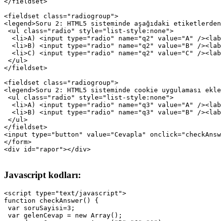
</fieldset>

<fieldset class="radiogroup">

<legend>Soru 2: HTML5 sisteminde aşağıdaki etiketlerden
 <ul class="radio" style="list-style:none">

  <li>A) <input type="radio" name="q2" value="A" /><lab
  <li>B) <input type="radio" name="q2" value="B" /><lab
  <li>C) <input type="radio" name="q2" value="C" /><lab
 </ul>

</fieldset> 

<fieldset class="radiogroup">

<legend>Soru 2: HTML5 sisteminde cookie uygulaması ekle
 <ul class="radio" style="list-style:none">

  <li>A) <input type="radio" name="q3" value="A" /><lab
  <li>B) <input type="radio" name="q3" value="B" /><lab
 </ul>

</fieldset> 

<input type="button" value="Cevapla" onclick="checkAnsw
</form>

Javascript kodları:
<script type="text/javascript">

function checkAnswer() {

 var soruSayisi=3;

 var gelenCevap = new Array();
