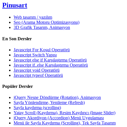
Pinusart
Web tasarım / yazılım
Seo (Arama Motoru Optimizasyonu)
3D Grafik Tasarım, Animasyon
En Son Dersler
Javascript For Koşul Operatörü
Javascript Switch Yapısı
Javascript else if Karşılaştırma Operatörü
Javascript if..else Karşılaştırma Operatörü
Javascript void Operatörü
Javascript typeof Operatörü
Popüler Dersler
jQuery Nesne Döndürme (Rotation), Animasyon
Sayfa Yönlendirme, Yenileme (Refresh)
Sayfa kaydırma (scrolling)
Yatay Scroll (Kaydırma), Resim Kaydırıcı (Image Slider)
jQuery Akordiyon (Accordion) Menü Uygulaması
Menü ile Sayfa Kaydırma (Scrolling), Tek Sayfa Tasarım