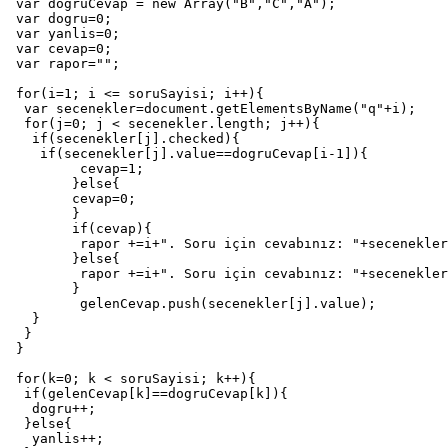
 var dogruCevap = new Array("B","C","A");

 var dogru=0;

 var yanlis=0;

 var cevap=0;

 var rapor="";

 for(i=1; i <= soruSayisi; i++){	

  var secenekler=document.getElementsByName("q"+i);

  for(j=0; j < secenekler.length; j++){

   if(secenekler[j].checked){				

    if(secenekler[j].value==dogruCevap[i-1]){

	 cevap=1;

	}else{

	cevap=0;

	}	

	if(cevap){

	 rapor +=i+". Soru için cevabınız: "+secenekler[j].value+", Doğru <br />";

	}else{

	 rapor +=i+". Soru için cevabınız: "+secenekler[j].value+", YANLIŞ, Doğru Cevap: "+dogruCevap[i-1]+"<br />";

	}

	 gelenCevap.push(secenekler[j].value);

   }

  }

 }	

 for(k=0; k < soruSayisi; k++){

  if(gelenCevap[k]==dogruCevap[k]){

   dogru++;

  }else{

   yanlis++;
