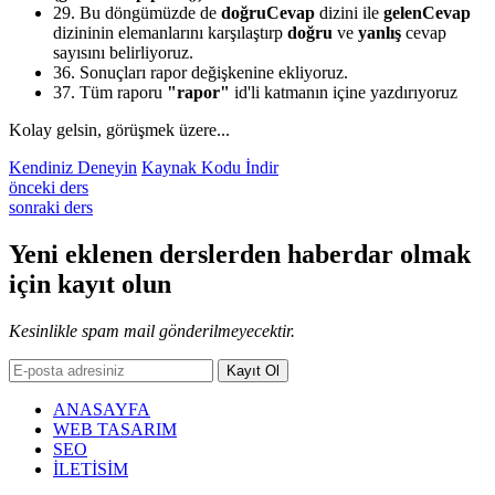
29.
Bu döngümüzde de
doğruCevap
dizini ile
gelenCevap
dizininin elemanlarını karşılaştırp
doğru
ve
yanlış
cevap
sayısını belirliyoruz.
36.
Sonuçları rapor değişkenine ekliyoruz.
37.
Tüm raporu
"rapor"
id'li katmanın içine yazdırıyoruz
Kolay gelsin, görüşmek üzere...
Kendiniz Deneyin
Kaynak Kodu İndir
önceki ders
sonraki ders
Yeni eklenen derslerden
haberdar
olmak
için kayıt olun
Kesinlikle spam mail gönderilmeyecektir.
Kayıt Ol
ANASAYFA
WEB TASARIM
SEO
İLETİSİM