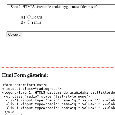
Soru 2: HTML5 sisteminde cookie uygulaması eklenmiştir?
A)
Doğru
B)
Yanlış
Html Form gösterimi:
<form name="formTest">

<fieldset class="radiogroup">

<legend>Soru 1: HTML5 sisteminde aşağıdaki özelliklerde
 <ul class="radio" style="list-style:none">

  <li>A) <input type="radio" name="q1" value="A" /><lab
  <li>B) <input type="radio" name="q1" value="B" /><lab
  <li>C) <input type="radio" name="q1" value="C" /><lab
 </ul>
