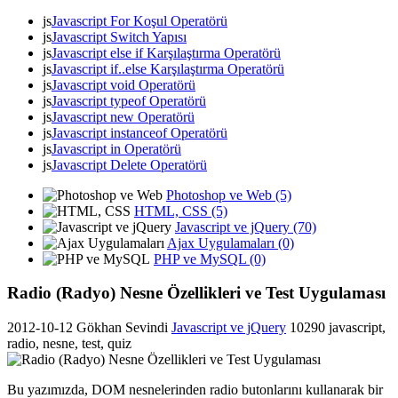
js
Javascript For Koşul Operatörü
js
Javascript Switch Yapısı
js
Javascript else if Karşılaştırma Operatörü
js
Javascript if..else Karşılaştırma Operatörü
js
Javascript void Operatörü
js
Javascript typeof Operatörü
js
Javascript new Operatörü
js
Javascript instanceof Operatörü
js
Javascript in Operatörü
js
Javascript Delete Operatörü
Photoshop ve Web (5)
HTML, CSS (5)
Javascript ve jQuery (70)
Ajax Uygulamaları (0)
PHP ve MySQL (0)
Radio (Radyo) Nesne Özellikleri ve Test Uygulaması
2012-10-12
Gökhan Sevindi
Javascript ve jQuery
10290
javascript,
radio, nesne, test, quiz
Bu yazımızda, DOM nesnelerinden radio butonlarını kullanarak bir