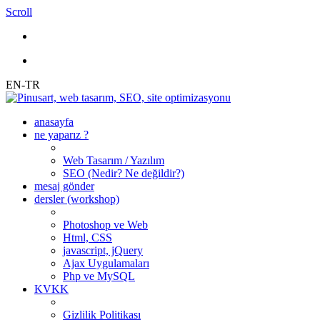
Scroll
EN-TR
anasayfa
ne yaparız ?
Web Tasarım / Yazılım
SEO (Nedir? Ne değildir?)
mesaj gönder
dersler (workshop)
Photoshop ve Web
Html, CSS
javascript, jQuery
Ajax Uygulamaları
Php ve MySQL
KVKK
Gizlilik Politikası