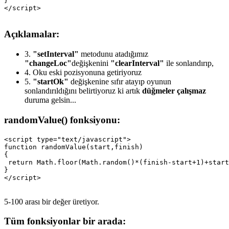
}

Açıklamalar:
3.
"setInterval"
metodunu atadığımız
"changeLoc"
değişkenini
"clearInterval"
ile sonlandırıp,
4.
Oku eski pozisyonuna getiriyoruz
5.
"startOk"
değişkenine sıfır atayıp oyunun
sonlandırıldığını belirtiyoruz ki artık
düğmeler çalışmaz
duruma gelsin...
randomValue() fonksiyonu:
<script type="text/javascript">

function randomValue(start,finish)

{

 return Math.floor(Math.random()*(finish-start+1)+start
}

5-100 arası bir değer üretiyor.
Tüm fonksiyonlar bir arada: