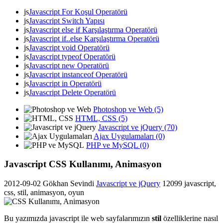
js
Javascript For Koşul Operatörü
js
Javascript Switch Yapısı
js
Javascript else if Karşılaştırma Operatörü
js
Javascript if..else Karşılaştırma Operatörü
js
Javascript void Operatörü
js
Javascript typeof Operatörü
js
Javascript new Operatörü
js
Javascript instanceof Operatörü
js
Javascript in Operatörü
js
Javascript Delete Operatörü
Photoshop ve Web (5)
HTML, CSS (5)
Javascript ve jQuery (70)
Ajax Uygulamaları (0)
PHP ve MySQL (0)
Javascript CSS Kullanımı, Animasyon
2012-09-02
Gökhan Sevindi
Javascript ve jQuery
12099
javascript,
css, stil, animasyon, oyun
Bu yazımızda javascript ile web sayfalarımızın
stil
özelliklerine nasıl