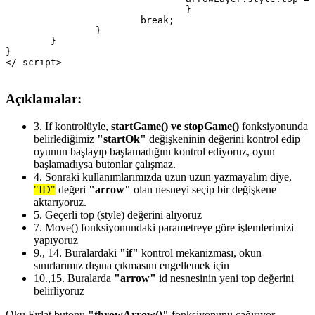
				}

			break;

		}

	}

}

Açıklamalar:
3.
If kontrolüyle,
startGame() ve stopGame()
fonksiyonunda
belirlediğimiz
"startOk"
değişkeninin değerini kontrol edip
oyunun başlayıp başlamadığını kontrol ediyoruz, oyun
başlamadıysa butonlar çalışmaz.
4.
Sonraki kullanımlarımızda uzun uzun yazmayalım diye,
"ID"
değeri
"arrow"
olan nesneyi seçip bir değişkene
aktarıyoruz.
5.
Geçerli top (style) değerini alıyoruz
7.
Move() fonksiyonundaki parametreye göre işlemlerimizi
yapıyoruz
9., 14.
Buralardaki
"if"
kontrol mekanizması, okun
sınırlarımız dışına çıkmasını engellemek için
10.,15.
Buralarda
"arrow"
id nesnesinin yeni top değerini
belirliyoruz
Oku Fırlat butonu
"throwArrow()"
fonksiyonunu çağırıyor,