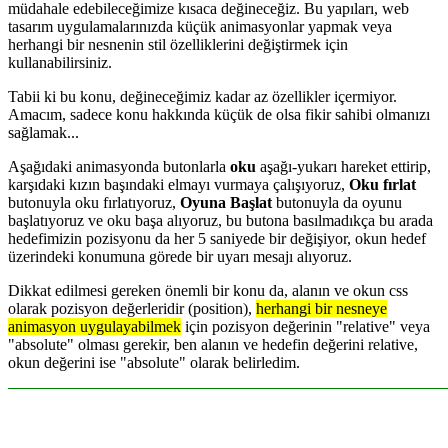
müdahale edebileceğimize kısaca değineceğiz. Bu yapıları, web
tasarım uygulamalarınızda küçük animasyonlar yapmak veya
herhangi bir nesnenin stil özelliklerini değiştirmek için
kullanabilirsiniz.
Tabii ki bu konu, değineceğimiz kadar az özellikler içermiyor.
Amacım, sadece konu hakkında küçük de olsa fikir sahibi olmanızı
sağlamak...
Aşağıdaki animasyonda butonlarla
oku
aşağı-yukarı hareket ettirip,
karşıdaki kızın başındaki elmayı vurmaya çalışıyoruz,
Oku fırlat
butonuyla oku fırlatıyoruz,
Oyuna Başlat
butonuyla da oyunu
başlatıyoruz ve oku başa alıyoruz, bu butona basılmadıkça bu arada
hedefimizin pozisyonu da her 5 saniyede bir değişiyor, okun hedef
üzerindeki konumuna görede bir uyarı mesajı alıyoruz.
Dikkat edilmesi gereken önemli bir konu da, alanın ve okun css
olarak pozisyon değerleridir (position),
herhangi bir nesneye
animasyon uygulayabilmek
için pozisyon değerinin "relative" veya
"absolute" olması gerekir, ben alanın ve hedefin değerini relative,
okun değerini ise "absolute" olarak belirledim.