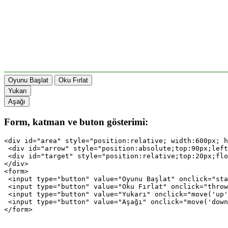
Form, katman ve buton gösterimi:
<div id="area" style="position:relative; width:600px; h
 <div id="arrow" style="position:absolute;top:90px;left
 <div id="target" style="position:relative;top:20px;flo
</div>

<form>

 <input type="button" value="Oyunu Başlat" onclick="sta
 <input type="button" value="Oku Fırlat" onclick="throw
 <input type="button" value="Yukarı" onclick="move('up'
 <input type="button" value="Aşağı" onclick="move('down