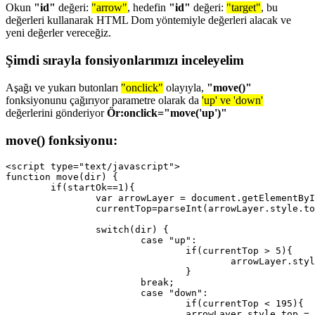
Okun
"id"
değeri:
"arrow"
, hedefin
"id"
değeri:
"target"
, bu
değerleri kullanarak HTML Dom yöntemiyle değerleri alacak ve
yeni değerler vereceğiz.
Şimdi sırayla fonsiyonlarımızı inceleyelim
Aşağı ve yukarı butonları
"onclick"
olayıyla,
"move()"
fonksiyonunu çağırıyor parametre olarak da
'up' ve 'down'
değerlerini gönderiyor
Ör:onclick="move('up')"
move() fonksiyonu:
<script type="text/javascript">

function move(dir) {

	if(startOk==1){

		var arrowLayer = document.getElementById("arrow");

		currentTop=parseInt(arrowLayer.style.top);

		switch(dir) {

			case "up":

				if(currentTop > 5){

					arrowLayer.style.top =(currentTop-5)+"px";

				}	

			break;

			case "down":

				if(currentTop < 195){

				arrowLayer.style.top = (currentTop+5)+"px";
