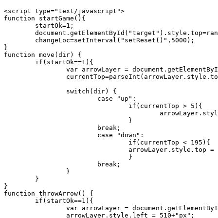
<script type="text/javascript">

function startGame(){

	startOk=1;

	document.getElementById("target").style.top=randomValue(5,100)+"px";

	changeLoc=setInterval("setReset()",5000);

}

function move(dir) {

	if(startOk==1){

		var arrowLayer = document.getElementById("arrow");

		currentTop=parseInt(arrowLayer.style.top);

		switch(dir) {

			case "up":

				if(currentTop > 5){

					arrowLayer.style.top =(currentTop-5)+"px";

				}	

			break;

			case "down":

				if(currentTop < 195){

				arrowLayer.style.top = (currentTop+5)+"px";

				}

			break;

		}

	}

}

function throwArrow() {

	if(startOk==1){

		var arrowLayer = document.getElementById("arrow");

		arrowLayer.style.left = 510+"px";
