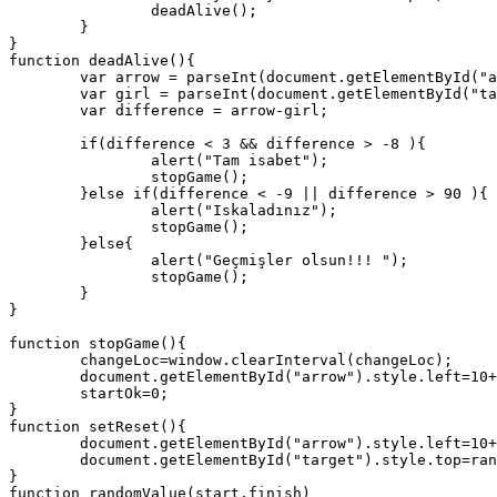
		deadAlive();

	}

}

function deadAlive(){

	var arrow = parseInt(document.getElementById("arrow").style.top);

	var girl = parseInt(document.getElementById("target").style.top);

	var difference = arrow-girl;

	if(difference < 3 && difference > -8 ){

		alert("Tam isabet");

		stopGame();

	}else if(difference < -9 || difference > 90 ){

		alert("Iskaladınız");

		stopGame();

	}else{

		alert("Geçmişler olsun!!! ");

		stopGame();

	}

}

function stopGame(){

	changeLoc=window.clearInterval(changeLoc);

	document.getElementById("arrow").style.left=10+"px";

	startOk=0;

}

function setReset(){

	document.getElementById("arrow").style.left=10+"px";

	document.getElementById("target").style.top=randomValue(5,100)+"px";

}

function randomValue(start,finish)
