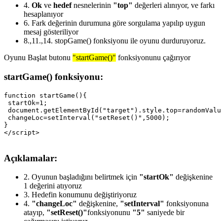
4.
Ok
ve
hedef
nesnelerinin
"top"
değerleri alınıyor, ve farkı
hesaplanıyor
6.
Fark değerinin durumuna göre sorgulama yapılıp uygun
mesaj gösteriliyor
8.,11.,14.
stopGame() fonksiyonu ile oyunu durduruyoruz.
Oyunu Başlat butonu
"startGame()"
fonksiyonunu çağırıyor
startGame() fonksiyonu:
function startGame(){

 startOk=1;

 document.getElementById("target").style.top=randomValu
 changeLoc=setInterval("setReset()",5000);

}

Açıklamalar:
2.
Oyunun başladığını belirtmek için
"startOk"
değişkenine
1 değerini atıyoruz
3.
Hedefin konumunu değiştiriyoruz
4.
"changeLoc"
değişkenine,
"setInterval"
fonksiyonuna
atayıp,
"setReset()"
fonksiyonunu
"5"
saniyede bir