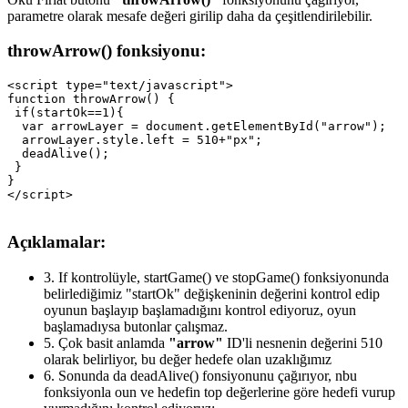
parametre olarak mesafe değeri girilip daha da çeşitlendirilebilir.
throwArrow() fonksiyonu:
<script type="text/javascript">

function throwArrow() {

 if(startOk==1){

  var arrowLayer = document.getElementById("arrow");

  arrowLayer.style.left = 510+"px";

  deadAlive();

 }

}

Açıklamalar:
3.
If kontrolüyle, startGame() ve stopGame() fonksiyonunda
belirlediğimiz "startOk" değişkeninin değerini kontrol edip
oyunun başlayıp başlamadığını kontrol ediyoruz, oyun
başlamadıysa butonlar çalışmaz.
5.
Çok basit anlamda
"arrow"
ID'li nesnenin değerini 510
olarak belirliyor, bu değer hedefe olan uzaklığımız
6.
Sonunda da deadAlive() fonsiyonunu çağırıyor, nbu
fonksiyonla oun ve hedefin top değerlerine göre hedefi vurup