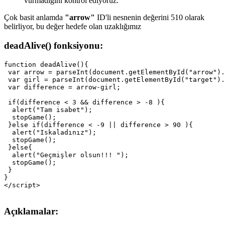
vurmadığını kontrol ediyoruz:
Çok basit anlamda
"arrow"
ID'li nesnenin değerini 510 olarak
belirliyor, bu değer hedefe olan uzaklığımız
deadAlive() fonksiyonu:
function deadAlive(){

 var arrow = parseInt(document.getElementById("arrow").
 var girl = parseInt(document.getElementById("target").
 var difference = arrow-girl;

 if(difference < 3 && difference > -8 ){

  alert("Tam isabet");

  stopGame();

 }else if(difference < -9 || difference > 90 ){

  alert("Iskaladınız");

  stopGame();

 }else{

  alert("Geçmişler olsun!!! ");

  stopGame();

 }

}

Açıklamalar: