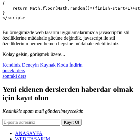
{

    return Math.floor(Math.random()*(finish-start+1)+st
}

Bu örneğimizde web tasarım uygulamalarımızda javascript'in stil
özelliklerine müdahale gücüne değindik, javascript ile stil
özelliklerinin hemen hemen hepsine müdahale edebilirsiniz.
Kolay gelsin, görüşmek üzere...
Kendiniz Deneyin
Kaynak Kodu İndirin
önceki ders
sonraki ders
Yeni eklenen derslerden
haberdar
olmak
için kayıt olun
Kesinlikle spam mail gönderilmeyecektir.
Kayıt Ol
ANASAYFA
WEB TASARIM