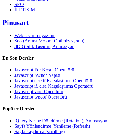
SEO
İLETİSİM
Pinusart
Web tasarım / yazılım
Seo (Arama Motoru Optimizasyonu)
3D Grafik Tasarım, Animasyon
En Son Dersler
Javascript For Koşul Operatörü
Javascript Switch Yapısı
Javascript else if Karşılaştırma Operatörü
Javascript if..else Karşılaştırma Operatörü
Javascript void Operatörü
Javascript typeof Operatörü
Popüler Dersler
jQuery Nesne Döndürme (Rotation), Animasyon
Sayfa Yönlendirme, Yenileme (Refresh)
Sayfa kaydırma (scrolling)