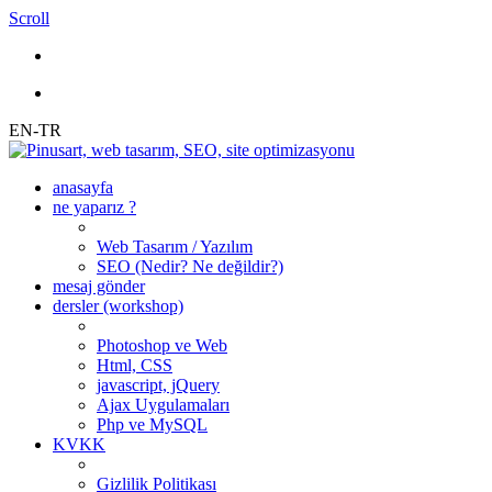
Scroll
EN-TR
anasayfa
ne yaparız ?
Web Tasarım / Yazılım
SEO (Nedir? Ne değildir?)
mesaj gönder
dersler (workshop)
Photoshop ve Web
Html, CSS
javascript, jQuery
Ajax Uygulamaları
Php ve MySQL
KVKK
Gizlilik Politikası