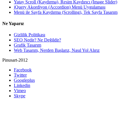
Yatay Scroll (Kaydırma), Resim Kaydırıcı (Image Slider)
jQuery Akordiyon (Accordion) Menü Uygulaması
Menü ile Sayfa Kaydırma (Scrolling), Tek Sayfa Tasarım
Ne Yaparız
Gizlilik Politikası
SEO Nedir? Ne Değildir?
Grafik Tasarım
Web Tasarım, Nerden Başlarız, Nasıl Yol Alırız
Pinusart-2012
Facebook
Twitter
Googleplus
Linkedin
Vimeo
Skype