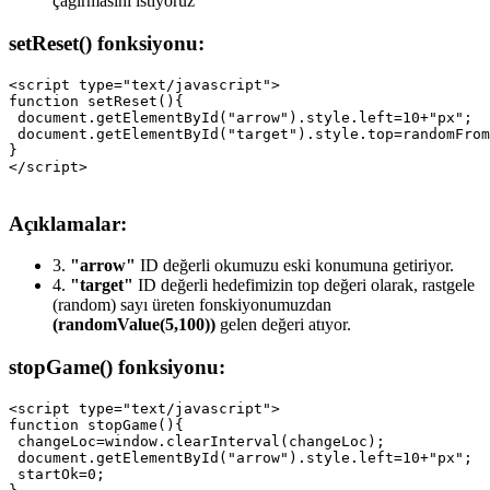
çağırmasını istiyoruz
setReset() fonksiyonu:
<script type="text/javascript">

function setReset(){

 document.getElementById("arrow").style.left=10+"px";

 document.getElementById("target").style.top=randomFrom
}

Açıklamalar:
3.
"arrow"
ID değerli okumuzu eski konumuna getiriyor.
4.
"target"
ID değerli hedefimizin top değeri olarak, rastgele
(random) sayı üreten fonskiyonumuzdan
(randomValue(5,100))
gelen değeri atıyor.
stopGame() fonksiyonu:
<script type="text/javascript">

function stopGame(){

 changeLoc=window.clearInterval(changeLoc);

 document.getElementById("arrow").style.left=10+"px";

 startOk=0;
