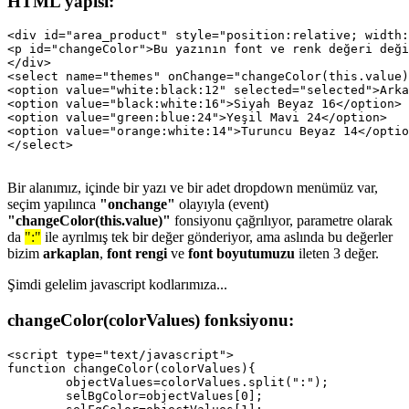
HTML yapısı:
<div id="area_product" style="position:relative; width:
<p id="changeColor">Bu yazının font ve renk değeri deği
</div>

<select name="themes" onChange="changeColor(this.value)
<option value="white:black:12" selected="selected">Arka
<option value="black:white:16">Siyah Beyaz 16</option>

<option value="green:blue:24">Yeşil Mavi 24</option>

<option value="orange:white:14">Turuncu Beyaz 14</optio
Bir alanımız, içinde bir yazı ve bir adet dropdown menümüz var,
seçim yapılınca
"onchange"
olayıyla (event)
"changeColor(this.value)"
fonsiyonu çağrılıyor, parametre olarak
da
":"
ile ayrılmış tek bir değer gönderiyor, ama aslında bu değerler
bizim
arkaplan
,
font rengi
ve
font boyutumuzu
ileten 3 değer.
Şimdi gelelim javascript kodlarımıza...
changeColor(colorValues) fonksiyonu:
<script type="text/javascript">

function changeColor(colorValues){

	objectValues=colorValues.split(":");

	selBgColor=objectValues[0];
