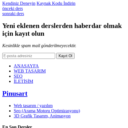
Kendiniz Deneyin
Kaynak Kodu İndirin
önceki ders
sonraki ders
Yeni eklenen derslerden
haberdar
olmak
için kayıt olun
Kesinlikle spam mail gönderilmeyecektir.
Kayıt Ol
ANASAYFA
WEB TASARIM
SEO
İLETİSİM
Pinusart
Web tasarım / yazılım
Seo (Arama Motoru Optimizasyonu)
3D Grafik Tasarım, Animasyon
En Son Dersler