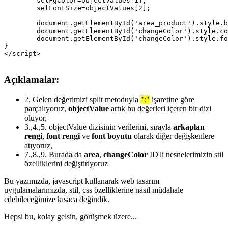
	selFgColor=objectValues[1];

	selFontSize=objectValues[2];

	document.getElementById('area_product').style.backgroundColor=selBgColor;

	document.getElementById('changeColor').style.color=selFgColor;

	document.getElementById('changeColor').style.fontSize=selFontSize+"px";

}

Açıklamalar:
2.
Gelen değerimizi split metoduyla
":"
işaretine göre
parçalıyoruz,
objectValue
artık bu değerleri içeren bir dizi
oluyor,
3.,4.,5.
objectValue dizisinin verilerini, sırayla
arkaplan
rengi
,
font rengi
ve
font boyutu
olarak diğer değişkenlere
atıyoruz,
7.,8.,9.
Burada da
area
,
changeColor
ID'li nesnelerimizin stil
özelliklerini değiştiriyoruz
Bu yazımızda, javascript kullanarak web tasarım
uygulamalarımızda, stil, css özelliklerine nasıl müdahale
edebileceğimize kısaca değindik.
Hepsi bu, kolay gelsin, görüşmek üzere...