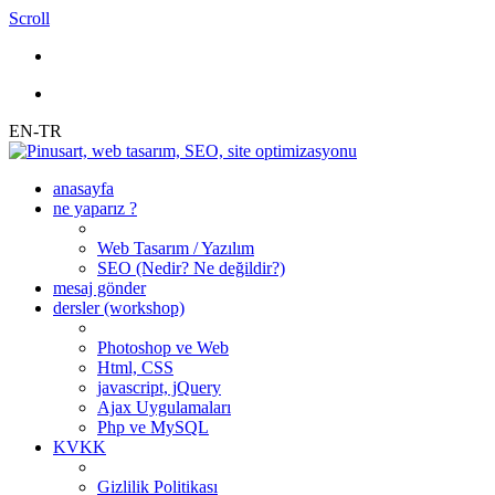
Scroll
EN-TR
anasayfa
ne yaparız ?
Web Tasarım / Yazılım
SEO (Nedir? Ne değildir?)
mesaj gönder
dersler (workshop)
Photoshop ve Web
Html, CSS
javascript, jQuery
Ajax Uygulamaları
Php ve MySQL
KVKK
Gizlilik Politikası