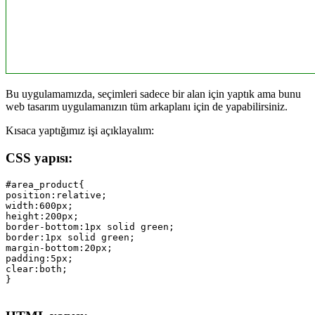
Bu uygulamamızda, seçimleri sadece bir alan için yaptık ama bunu
web tasarım uygulamanızın tüm arkaplanı için de yapabilirsiniz.
Kısaca yaptığımız işi açıklayalım:
CSS yapısı:
#area_product{

position:relative; 

width:600px; 

height:200px; 

border-bottom:1px solid green;

border:1px solid green;

margin-bottom:20px;

padding:5px;

clear:both;
