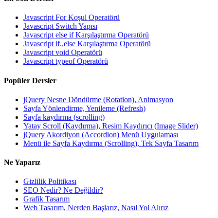
Javascript For Koşul Operatörü
Javascript Switch Yapısı
Javascript else if Karşılaştırma Operatörü
Javascript if..else Karşılaştırma Operatörü
Javascript void Operatörü
Javascript typeof Operatörü
Popüler Dersler
jQuery Nesne Döndürme (Rotation), Animasyon
Sayfa Yönlendirme, Yenileme (Refresh)
Sayfa kaydırma (scrolling)
Yatay Scroll (Kaydırma), Resim Kaydırıcı (Image Slider)
jQuery Akordiyon (Accordion) Menü Uygulaması
Menü ile Sayfa Kaydırma (Scrolling), Tek Sayfa Tasarım
Ne Yaparız
Gizlilik Politikası
SEO Nedir? Ne Değildir?
Grafik Tasarım
Web Tasarım, Nerden Başlarız, Nasıl Yol Alırız