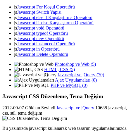
js
Javascript For Koşul Operatörü
js
Javascript Switch Yapısı
js
Javascript else if Karşılaştırma Operatörü
js
Javascript if..else Karşılaştırma Operatörü
js
Javascript void Operatörü
js
Javascript typeof Operatörü
js
Javascript new Operatörü
js
Javascript instanceof Operatörü
js
Javascript in Operatörü
js
Javascript Delete Operatörü
Photoshop ve Web (5)
HTML, CSS (5)
Javascript ve jQuery (70)
Ajax Uygulamaları (0)
PHP ve MySQL (0)
Javascript CSS Düzenleme, Tema Değişim
2012-09-07
Gökhan Sevindi
Javascript ve jQuery
10688
javascript,
css, stil, tema değişim
Bu yazımızda javascript kullanarak web tasarım uygulamalarımızda